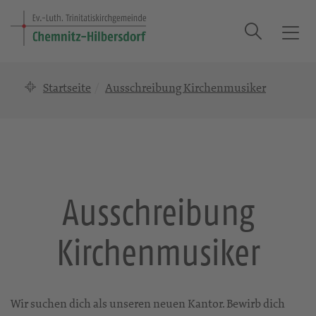
Suche
T
o
g
Startseite
Ausschreibung Kirchenmusiker
g
l
e
n
a
v
i
Ausschreibung
g
a
Kirchenmusiker
t
i
o
n
Wir suchen dich als unseren neuen Kantor. Bewirb dich