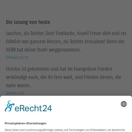
Die Losung von heute
Jauchze, du Tochter Zion! Frohlocke, Israel! Freue dich und sei
fröhlich von ganzem Herzen, du Tochter Jerusalem! Denn der
HERR hat deine Strafe weggenommen.
Zefanja 3,14-15
Christus ist gekommen und hat im Evangelium Frieden
verkündigt euch, die ihr fern wart, und Frieden denen, die
nahe waren.
Epheser 2,17
© Evangelische Brüder-Unität – Herrnhuter Brüdergemeine
Weitere Informationen finden Sie hier
Social Media