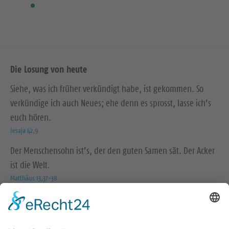
Die Losung von heute
Siehe, was ich früher verkündigt habe, ist gekommen. So
verkündige ich auch Neues; ehe denn es sprosst, lasse ich’s
euch hören.
Jesaja 42,9
Der Menschensohn ist’s, der den guten Samen sät. Der Acker
ist die Welt.
Matthäus 13,37-38
© Evangelische Brüder-Unität – Herrnhuter Brüdergemeine
Weitere Informationen finden Sie hier