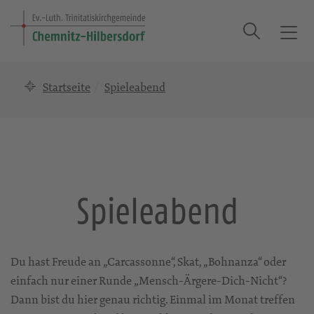
Suche
T
o
g
Startseite
Spieleabend
g
l
e
n
a
v
i
Spieleabend
g
a
t
i
Du hast Freude an „Carcassonne“, Skat, „Bohnanza“ oder
o
einfach nur einer Runde „Mensch-Ärgere-Dich-Nicht“?
n
Dann bist du hier genau richtig. Einmal im Monat treffen