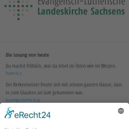
Die Losung von heute
Du machst fröhlich, was da lebet im Osten wie im Westen.
Psalm 65,9
Der Kerkermeister freute sich mit seinem ganzen Hause, dass
er zum Glauben an Gott gekommen war.
Apostelgeschichte 16,34
© Evangelische Brüder-Unität – Herrnhuter Brüdergemeine
Weitere Informationen finden Sie hier