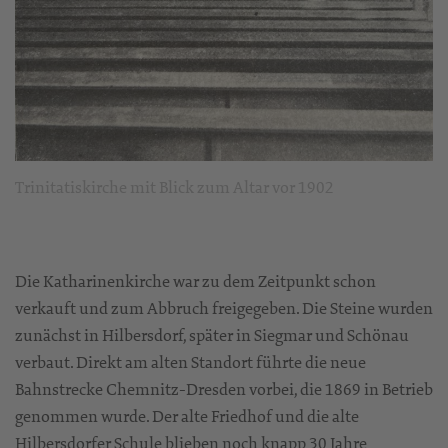
Trinitatiskirche mit Blick zum Altar vor 1902
Die Katharinenkirche war zu dem Zeitpunkt schon
verkauft und zum Abbruch freigegeben. Die Steine wurden
zunächst in Hilbersdorf, später in Siegmar und Schönau
verbaut. Direkt am alten Standort führte die neue
Bahnstrecke Chemnitz-Dresden vorbei, die 1869 in Betrieb
genommen wurde. Der alte Friedhof und die alte
Hilbersdorfer Schule blieben noch knapp 30 Jahre