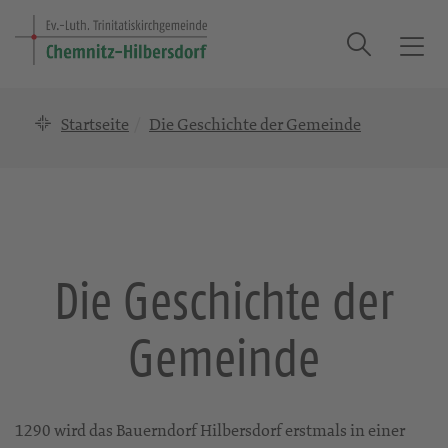
Suche
T
o
g
Startseite
Die Geschichte der Gemeinde
g
l
e
n
a
v
i
Die Geschichte der
g
a
Gemeinde
t
i
o
n
1290 wird das Bauerndorf Hilbersdorf erstmals in einer