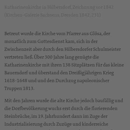
Katharinenkirche in Hilbersdorf, Zeichnung vor 1842
(Kirchen-Galerie Sachsens, Dresden 1842, 231)
Betreut wurde die Kirche vom Pfarrer aus Glösa, der
monatlich zum Gottesdienst kam, sich in der
Zwischenzeit aber durch den Hilbersdorfer Schulmeister
vertreten ließ. Über 300 Jahre lang genügte die
Katharinenkirche mit ihren 138 Sitzplätzen für das kleine
Bauerndorf und überstand den Dreißigjährigen Krieg
1618-1648 und und den Durchzug napoleonischer
Truppen 1813.
Mit den Jahren wurde die alte Kirche jedoch baufällig und
die Dorfbevölkerung wuchs erst durch die florierenden
Steinbrüche, im 19. Jahrhundert dann im Zuge der
Industrialisierung durch Zuzüge und kinderreiche