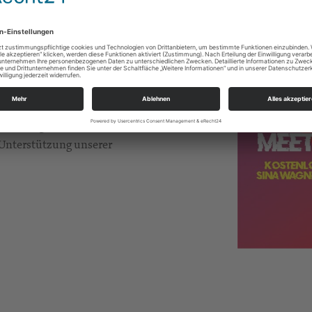
 Meet & Greets und noch vieles mehr in
s
kostenlosen Open-Air-Konzert
für alle
nenstadt!
chen Jugend Chemnitz, dem Glaubens- und
arienberg, dem CVJM Sachsen, dem EC
 Unterstützung unserer