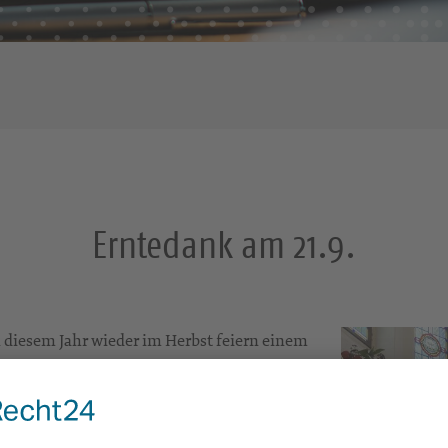
Erntedank am 21.9.
n diesem Jahr wieder im Herbst feiern einem
ptember um 9.30 Uhr in der
kte Kirche mit
Obst und Gemüse
und lassen
zulegen. Vor allem
Kinder
freuen sich, ihre
m Sonntagmorgen selbst tun.