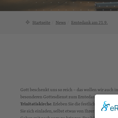
Startseite
News
Erntedank am 21.9.
Gott beschenkt uns so reich – das wollen wir auch i
besonderen Gottesdienst zum Erntedank am
21. Se
Trinitatiskirche
. Erleben Sie die festlich geschmüc
Sie sich einladen, selbst etwas von Ihrer Ernte dazu
Gaben mit nach vorn zu bringen. Das können Sie a