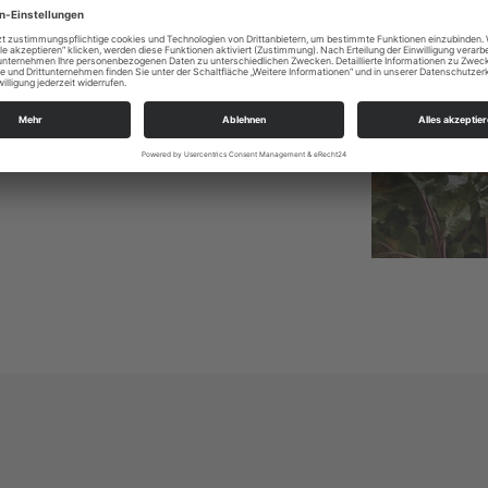
g den 20. September von 14 bis 16 Uhr
in
Auch in diesem Jahr gehen die
snotfallhilfe der Diakonie Chemnitz mit