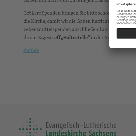
Größere Spenden bringen Sie bitte schon am
Samsta
die Kirche, damit wir die Gaben herrichten können. 
Lebensmittelspenden anschließend an die Wohnung
ihrem
Tagestreff „Haltestelle“
in der Annenstraße.
Zurück