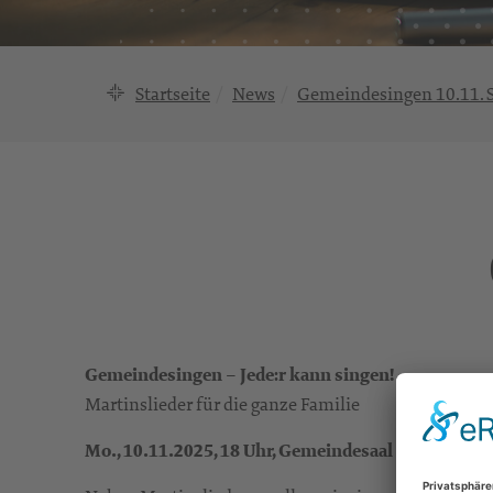
Startseite
News
Gemeindesingen 10.11. S
Gemeindesingen – Jede:r kann singen!
Martinslieder für die ganze Familie
Mo., 10.11.2025, 18 Uhr, Gemeindesaal St. Markus