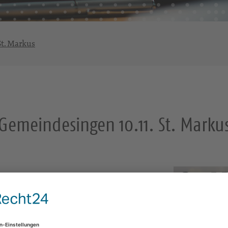
t. Markus
Gemeindesingen 10.11. St. Marku