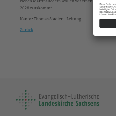
Neben Martinsliedern wollen wir einen exklusiven B
2028 rauskommt.
Kantor Thomas Stadler – Leitung
Zurück