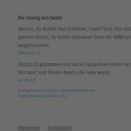
Die Losung von heute
Jauchze, du Tochter Zion! Frohlocke, Israel! Freue dich und
ganzem Herzen, du Tochter Jerusalem! Denn der HERR hat 
weggenommen.
Zefanja 3,14-15
Christus ist gekommen und hat im Evangelium Frieden ver
fern wart, und Frieden denen, die nahe waren.
Epheser 2,17
© Evangelische Brüder-Unität – Herrnhuter Brüdergemeine
Weitere Informationen finden Sie hier
Impressum
Datenschutz