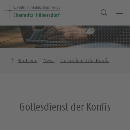
Suche
T
o
g
g
l
e
n
Startseite
News
Gottesdienst der Konfis
a
v
i
g
a
t
Gottesdienst der Konfis
i
o
n