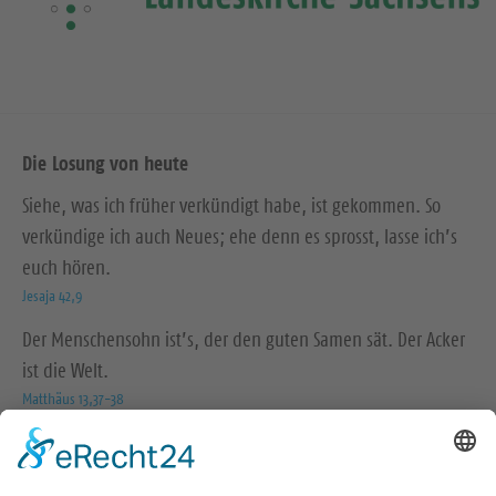
Die Losung von heute
Siehe, was ich früher verkündigt habe, ist gekommen. So
verkündige ich auch Neues; ehe denn es sprosst, lasse ich’s
euch hören.
Jesaja 42,9
Der Menschensohn ist’s, der den guten Samen sät. Der Acker
ist die Welt.
Matthäus 13,37-38
© Evangelische Brüder-Unität – Herrnhuter Brüdergemeine
Weitere Informationen finden Sie hier