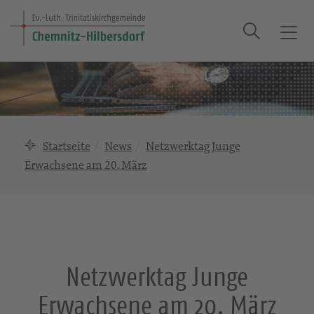
Suche
T
o
g
g
l
e
n
Startseite
News
Netzwerktag Junge
a
Erwachsene am 20. März
v
i
g
a
t
i
Netzwerktag Junge
o
n
Erwachsene am 20. März