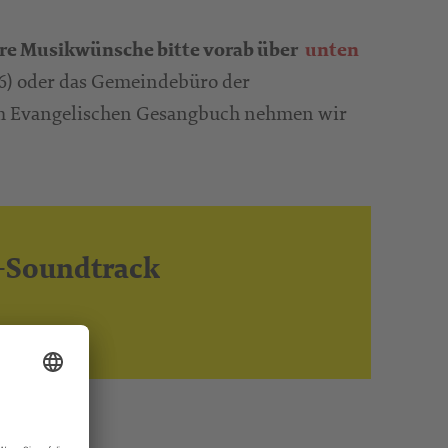
hre Musikwünsche bitte vorab über
unten
6) oder das Gemeindebüro der
em Evangelischen Gesangbuch nehmen wir
el-Soundtrack