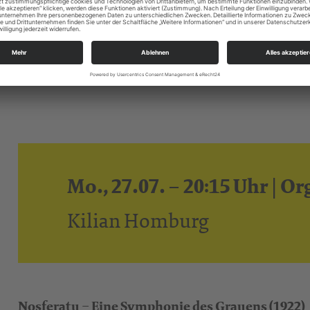
Filmmusik auf der Orgel ist spätestens seit Anna 
Orgelkonzerten. KMD Thomas Stadler spielt bekan
Pink Panther, The Mission, Interstellar und zusätz
Zelda u. v. m.
Mo., 27.07. – 20:15 Uhr | 
Kilian Homburg
Nosferatu – Eine Symphonie des Grauens (1922)