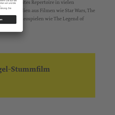
Lapwood festes Repertoire in vielen
nte Melodien aus Filmen wie Star Wars, The
lich aus Videospielen wie The Legend of
Orgel-Stummfilm