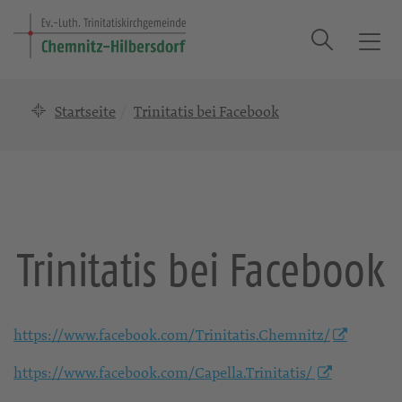
Suche
T
o
g
Startseite
Trinitatis bei Facebook
g
l
e
n
a
v
i
Trinitatis bei Facebook
g
a
t
i
https://www.facebook.com/Trinitatis.Chemnitz/
o
n
https://www.facebook.com/Capella.Trinitatis/