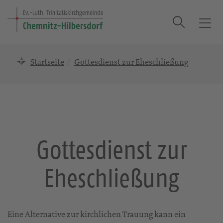
Suche
T
o
g
Startseite
Gottesdienst zur Eheschließung
g
l
e
n
a
v
i
Gottesdienst zur
g
a
Eheschließung
t
i
o
n
Eine Alternative zur kirchlichen Trauung kann ein