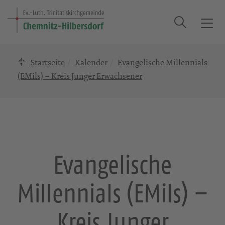
Suche
T
o
g
Startseite
Kalender
Evangelische Millennials
g
l
(EMils) – Kreis Junger Erwachsener
e
n
a
v
i
g
Evangelische
a
t
Millennials (EMils) –
i
o
n
Kreis Junger