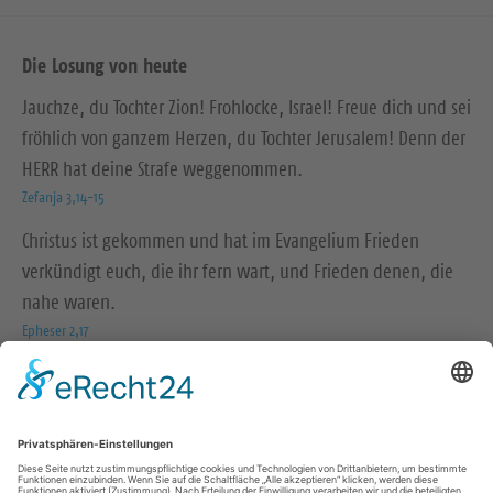
Die Losung von heute
Jauchze, du Tochter Zion! Frohlocke, Israel! Freue dich und sei
fröhlich von ganzem Herzen, du Tochter Jerusalem! Denn der
HERR hat deine Strafe weggenommen.
Zefanja 3,14-15
Christus ist gekommen und hat im Evangelium Frieden
verkündigt euch, die ihr fern wart, und Frieden denen, die
nahe waren.
Epheser 2,17
© Evangelische Brüder-Unität – Herrnhuter Brüdergemeine
Weitere Informationen finden Sie hier
Social Media